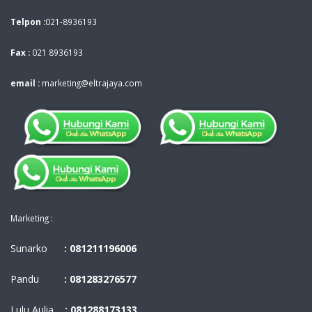
Telpon :
021-8936193
Fax :
021 8936193
email :
marketing@eltrajaya.com
Marketing :
Sunarko
: 081211196006
Pandu
: 081283276577
Lulu Aulia
: 081288173133