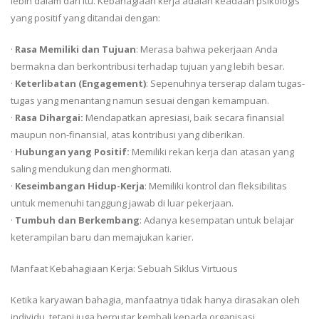
lebih dalam dari itu. Kebahagiaan kerja adalah keadaan psikologis
yang positif yang ditandai dengan:
·
Rasa Memiliki dan Tujuan
: Merasa bahwa pekerjaan Anda
bermakna dan berkontribusi terhadap tujuan yang lebih besar.
·
Keterlibatan (Engagement)
: Sepenuhnya terserap dalam tugas-
tugas yang menantang namun sesuai dengan kemampuan.
·
Rasa Dihargai:
Mendapatkan apresiasi, baik secara finansial
maupun non-finansial, atas kontribusi yang diberikan.
·
Hubungan yang Positif:
Memiliki rekan kerja dan atasan yang
saling mendukung dan menghormati.
·
Keseimbangan Hidup-Kerja
: Memiliki kontrol dan fleksibilitas
untuk memenuhi tanggung jawab di luar pekerjaan.
·
Tumbuh dan Berkembang
: Adanya kesempatan untuk belajar
keterampilan baru dan memajukan karier.
Manfaat Kebahagiaan Kerja: Sebuah Siklus Virtuous
Ketika karyawan bahagia, manfaatnya tidak hanya dirasakan oleh
individu, tetapi juga berputar kembali kepada organisasi.